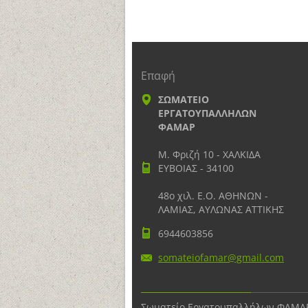
Επαφή
ΣΩΜΑΤΕΙΟ
ΕΡΓΑΤΟΥΠΑΛΛΗΛΩΝ
ΦΑΜΑΡ
Μ. Φριζή 10 - ΧΑΛΚΙΔΑ
ΕΥΒΟΙΑΣ - 34100
48ο χιλ. Ε.Ο. ΑΘΗΝΩΝ -
ΛΑΜΙΑΣ, ΑΥΛΩΝΑΣ ΑΤΤΙΚΗΣ
6944603856
somateio
famar@gm
ail.com
Σωματείο Εργατουπαλλήλων ΦΑΜΑ