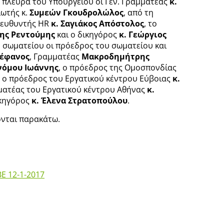
 πλευρά του Υπουργείου οι Γεν. Γραμματέας
κ.
ιωτής κ.
Συμεών Γκουδρολώλος
, από τη
ιευθυντής HR
κ. Σαγιάκος Απόστολος
, το
της Ρεντούμης
και ο δικηγόρος
κ. Γεώργιος
 σωματείου οι πρόεδρος του σωματείου και
τέφανος
, Γραμματέας
Μακροδημήτρης
νόμου Ιωάννης
, ο πρόεδρος της Ομοσπονδίας
, ο πρόεδρος του Εργατικού κέντρου Εύβοιας
κ.
μματέας του Εργατικού κέντρου Αθήνας
κ.
ικηγόρος
κ. Έλενα Στρατοπούλου
.
ονται παρακάτω.
E 12-1-2017