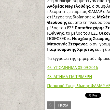
Στη σύσκεψη συμμετείχαν από τη
Ανδρέας Νεφελούδης
, ο συμφιλ
πλευρά της εταιρείας ΦΑΜΑΡ ο Δ
στέλεχος της διοίκησης
κ. Μελέ
Θεοδόσης
και από τη πλευρά του
μέλος του ΕΣΕ
Παπαθεοχάρης Σ
Ιωάννης
, το μέλος του ΕΣΕ
Οικο
ΠΟΙΕΦΣΕΚ
κ. Νουχάκης Σταύρος
Μπασινάς Στέφανος
, ο αν. γρα
Γιαμπουράνης Χρήστος
και η δ
Τα έγγραφα της τριμερούς βρίσκ
46. ΥΠΟΜΝΗΜΑ 03-09-2016
48. ΑΙΤΗΜΑ ΓΙΑ ΤΡΙΜΕΡΗ
Πρακτικό Συμφιλίωσης ΦΑΜΑΡ AB
Πίσω