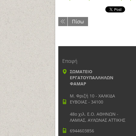
Πίσω
Επαφή
ΣΩΜΑΤΕΙΟ
ΕΡΓΑΤΟΥΠΑΛΛΗΛΩΝ
ΦΑΜΑΡ
Μ. Φριζή 10 - ΧΑΛΚΙΔΑ
ΕΥΒΟΙΑΣ - 34100
48ο χιλ. Ε.Ο. ΑΘΗΝΩΝ -
ΛΑΜΙΑΣ, ΑΥΛΩΝΑΣ ΑΤΤΙΚΗΣ
6944603856