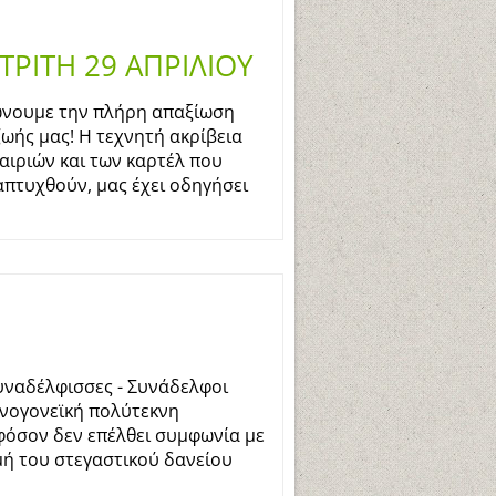
ΤΡΙΤΗ 29 ΑΠΡΙΛΙΟΥ
ώνουμε την πλήρη απαξίωση
ζωής μας! Η τεχνητή ακρίβεια
αιριών και των καρτέλ που
απτυχθούν, μας έχει οδηγήσει
υναδέλφισσες - Συνάδελφοι
ονογονεϊκή πολύτεκνη
 εφόσον δεν επέλθει συμφωνία με
μή του στεγαστικού δανείου