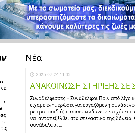
ην
Νέα
2025-07-24 11:33
το
ΑΝΑΚΟΙΝΩΣΗ ΣΤΗΡΙΞΗΣ ΣΕ
 να
Συναδέλφισσες – Συνάδελφοι Πριν από λίγο 
 τη
είχαμε ενημερώσει για εργαζόμενη συνάδελφο
ν
με τρία παιδιά) η οποία κινδύνευε να χάσει τ
ας
να ανταπεξέλθει στο στεγαστικό της δάνειο.
ται
συνάδελφος...
τις
ν