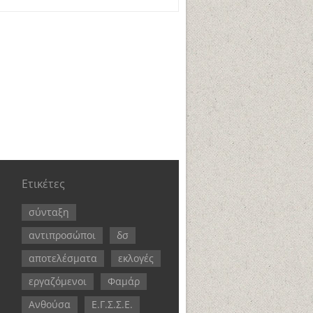
Ετικέτες
σύνταξη
αντιπροσώποι
δσ
αποτελέσματα
εκλογές
εργαζόμενοι
Φαμάρ
Ανθούσα
Ε.Γ.Σ.Σ.Ε.